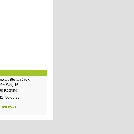
walt Stefan Jilek
rfer Weg 16
d Kötzting
941- 90 65 25
ra-jilek.de