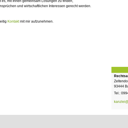
t es, mit Ihnen gemeinsam Lösungen zu finden,
Ansprüchen und wirtschaftlichen Interessen gerecht werden.
eitig
Kontakt
mit mir aufzunehmen.
Rechtsan
Zeltendo
93444 Ba
Tel.: 09
kanzlei@